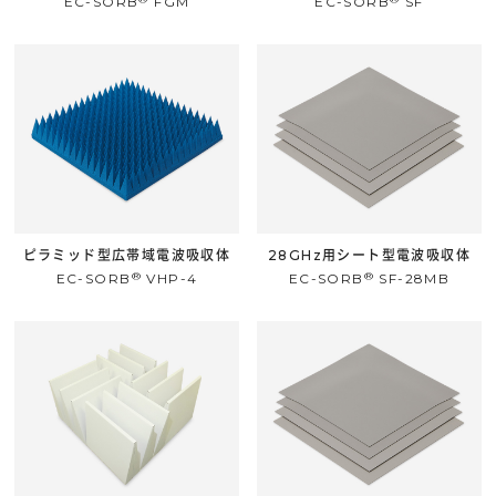
EC-SORB
FGM
EC-SORB
SF
ピラミッド型広帯域電波吸収体
28GHz用シート型電波吸収体
®
®
EC-SORB
VHP-4
EC-SORB
SF-28MB