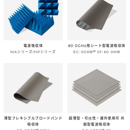
電波吸収体
60.0GHz用シート型電波吸収体
®
MAシリーズ/HPシリーズ
EC-SORB
SF-60.0MB
薄型フレキシブルブロードバンド
超薄型・可撓性・屋外使用可 共
吸収体
振型電波吸収体
®
®