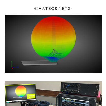
≪MATEOS.NET≫