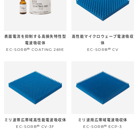
表面電流を抑制する高損失特性型
高性能マイクロウェーブ電波吸収
電波吸収体
体
®
®
EC-SORB
COATING 269E
EC-SORB
CV
ミリ波帯広帯域高性能電波吸収体
ミリ波用広帯域電波吸収体
®
®
EC-SORB
CV-3F
EC-SORB
ECP-3