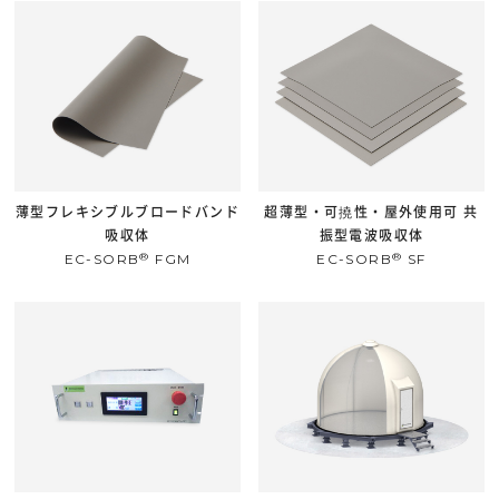
薄型フレキシブルブロードバンド
超薄型・可撓性・屋外使用可 共
吸収体
振型電波吸収体
®
®
EC-SORB
FGM
EC-SORB
SF