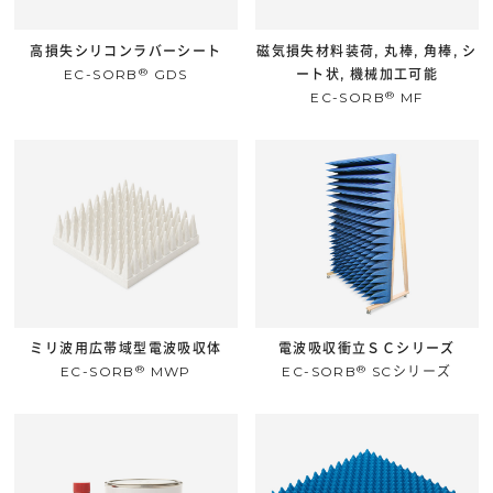
高損失シリコンラバーシート
磁気損失材料装荷, 丸棒, 角棒, シ
®
EC-SORB
GDS
ート状, 機械加工可能
®
EC-SORB
MF
ミリ波用広帯域型電波吸収体
電波吸収衝立ＳＣシリーズ
®
®
EC-SORB
MWP
EC-SORB
SCシリーズ