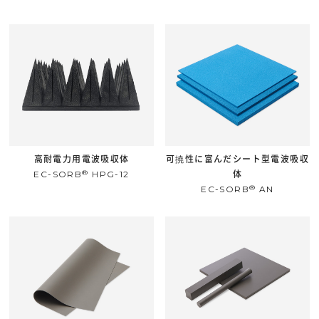
高耐電力用電波吸収体
可撓性に富んだシート型電波吸収
®
EC-SORB
HPG-12
体
®
EC-SORB
AN