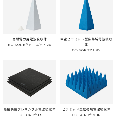
高耐電力用電波吸収体
中空ピラミッド型広帯域電波吸収
®
EC-SORB
HP-3/HP-26
体
®
EC-SORB
HPY
高損失用フレキシブル電波吸収体
ピラミッド型広帯域電波吸収体
®
®
EC-SORB
LS
EC-SORB
VHP