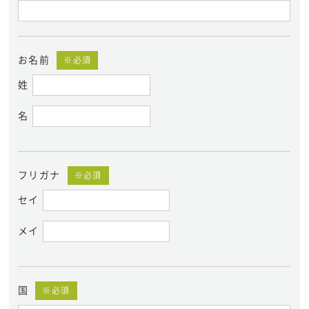
お名前
※必須
姓
名
フリガナ
※必須
セイ
メイ
国
※必須