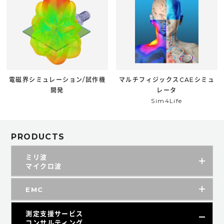
電磁界シミュレーション/試作機
マルチフィジックスCAEシミュ
開発
レータ
Sim4Life
PRODUCTS
ミリ波
マイクロ波
EMC
測定支援サービス
コンサルティング