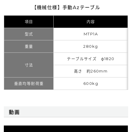
【機械仕様】手動Azテーブル
項目
内容
型式
MTP1A
重量
280kg
テーブルサイズ φ1820
寸法
高さ 約260mm
垂直均等耐荷重
600kg
動画